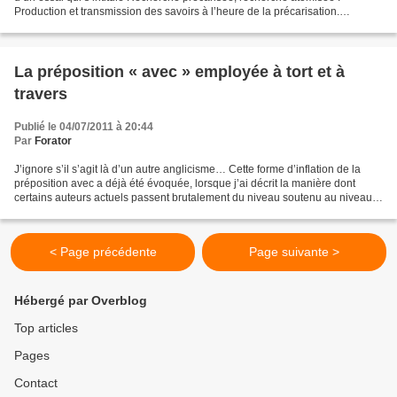
Production et transmission des savoirs à l’heure de la précarisation.
L’ouvrage, publié aux éditions Raisons...
La préposition « avec » employée à tort et à
travers
Publié le 04/07/2011 à 20:44
Par
Forator
J’ignore s’il s’agit là d’un autre anglicisme… Cette forme d’inflation de la
préposition avec a déjà été évoquée, lorsque j’ai décrit la manière dont
certains auteurs actuels passent brutalement du niveau soutenu au niveau
familier, recourant inopinément...
< Page précédente
Page suivante >
Hébergé par Overblog
Top articles
Pages
Contact