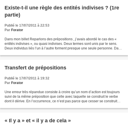
Existe-t-il une règle des entités indivises ? (1re
partie)
Publié le 17/07/2011 à 22:53
Par
Forator
Dans mon billet Reparlons des prépositions , j’avais abordé le cas des «
entités indivises », ou quasi indivises. Deux termes sont unis par le sens.
Deux individus liés l’un à l’autre forment presque une seule personne. Dans
certains cas, deux activités...
Transfert de prépositions
Publié le 17/07/2011 à 19:32
Par
Forator
Une erreur très répandue consiste à croire qu’un nom d’action est toujours
suivi de la même préposition que celle avec laquelle se construit le verbe
dont il dérive. En l’occurrence, ce n’est pas parce que cesser se construit
avec un complément introduit...
« Il y a » et « il y a de cela »