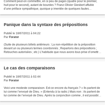
Comment peut-on commettre, en si peu de pages (quatre pour le premier,
huit pour le second), autant de bourdes ? Franz-Olivier Giesbert affuble
d’une préface sympathique, quoique p imentée de quelques fautes
d’orthographe, la réédition de l’Histoire de...
Panique dans la syntaxe des prépositions
Publié le 18/07/2011 à 04:22
Par
Forator
(Suite de plusieurs billets antérieurs : La non-répétition de la préposition
devant un ou plusieurs termes coordonnés ; Reparlons des prépositions ;
Retouches autorisées ; etc.) L’habitude que nous avons tous prise d’omettre
une partie des prépositions...
Le cas des comparaisons
Publié le 18/07/2011 à 02:44
Par
Forator
Voici une modeste comparaison. Est-ce encore du français ? « Ils parlent de
lui comme l’envoyé de Dieu. » (Entendu à la radio.) Mais non : ils parlent de
lui comme de l’envoyé de Dieu. Après la conjonction comme , il est possible
de faire l’ellipse du...