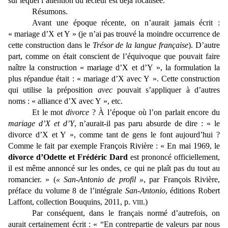
sur lequel l’attention du lecteur est déjà focalisée.
Résumons.
Avant une époque récente, on n’aurait jamais écrit :
« mariage d’X et Y » (je n’ai pas trouvé la moindre occurrence de
cette construction dans le
Trésor de la langue française
). D’autre
part, comme on était conscient de l’équivoque que pouvait faire
naître la construction « mariage d’X et d’Y », la formulation la
plus répandue était : « mariage d’X avec Y ». Cette construction
qui utilise la préposition
avec
pouvait s’appliquer à d’autres
noms : « alliance d’X avec Y », etc.
Et le mot
divorce
? À l’époque où l’on parlait encore du
mariage d’X et d’Y
, n’aurait-il pas paru absurde de dire : « le
divorce d’X et Y », comme tant de gens le font aujourd’hui ?
Comme le fait par exemple François Rivière : « En mai 1969, le
divorce d’Odette et Frédéric Dard
est prononcé officiellement,
il est même annoncé sur les ondes, ce qui ne plaît pas du tout au
romancier. » (
« San-Antonio de profil »
, par François Rivière,
préface du volume 8 de l’intégrale
San-Antonio
, éditions Robert
Laffont, collection Bouquins, 2011, p.
.)
VIII
Par conséquent, dans le français normé d’autrefois, on
aurait certainement écrit : « “En contrepartie de valeurs par nous