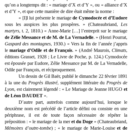
qu’on a longtemps dit : « mariage d’X et d’Y », ou « alliance d’X
et d’Y », et que cette manière de dire était même la norme :
« [I]l lui présente le mariage
de Cymodocée et d’Eudore
sous les auspices les plus prospères. » (Chateaubriand,
Les
martyrs
, t. 2, 1810.) « Anne-Marie […] l’entreprit sur le mariage
de Zélie Messance et de M. de La Vernadelle
. » (Henri Pourrat,
Gaspard des montagnes
, 1930.) « Vers la fin de l’année j’appris
le
mariage d’Odile et de François
. » (André Maurois,
Climats
,
éditions Grasset, 1928 ; Le Livre de Poche, p. 124.) Cymodocée
est épousée par Eudore, Zélie Messance par M. de La Vernadelle,
Odile par François, et réciproquement.
Un dessin de Gil Baër, publié le dimanche 22 février 1891
à la une du
Progrès illustré
, supplément littéraire du
Progrès de
Lyon
, est clairement légendé : « Le Mariage de Jeanne HUGO
et
de Léon DAUDET
».
D’autre part, autrefois comme aujourd’hui, lorsque le
deuxième nom est précédé de l’article défini ou consiste en une
périphrase, il est de toute façon nécessaire de répéter la
préposition : « le mariage de la mer
et du Doge
» (Chateaubriand,
Mémoires d’outre-tombe
) ; « le mariage de Marie-Louise
et de