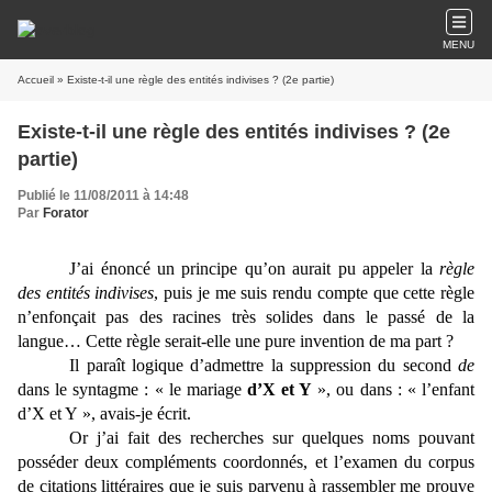
MENU
Accueil
» Existe-t-il une règle des entités indivises ? (2e partie)
Existe-t-il une règle des entités indivises ? (2e
partie)
Publié le 11/08/2011 à 14:48
Par
Forator
J’ai énoncé un principe qu’on aurait pu appeler la
règle
des entités indivises
, puis je me suis rendu compte que cette règle
n’enfonçait pas des racines très solides dans le passé de la
langue… Cette règle serait-elle une pure invention de ma part ?
Il paraît logique d’admettre la suppression du second
de
dans le syntagme : « le mariage
d’X et Y
», ou dans : « l’enfant
d’X et Y », avais-je écrit.
Or j’ai fait des recherches sur quelques noms pouvant
posséder deux compléments coordonnés, et l’examen du corpus
de citations littéraires que je suis parvenu à rassembler me prouve