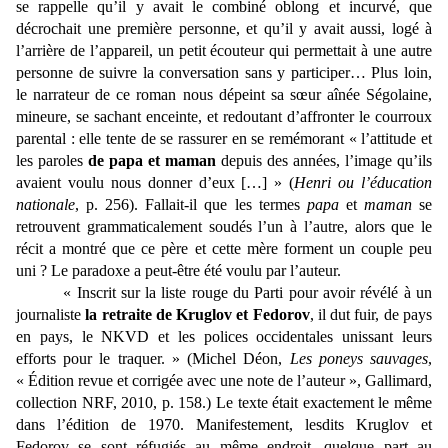
se rappelle qu’il y avait le combiné oblong et incurvé, que
décrochait une première personne, et qu’il y avait aussi, logé à
l’arrière de l’appareil, un petit écouteur qui permettait à une autre
personne de suivre la conversation sans y participer… Plus loin,
le narrateur de ce roman nous dépeint sa sœur aînée Ségolaine,
mineure, se sachant enceinte, et redoutant d’affronter le courroux
parental : elle tente de se rassurer en se remémorant « l’attitude et
les paroles
de papa et maman
depuis des années, l’image qu’ils
avaient voulu nous donner d’eux […] » (
Henri ou l’éducation
nationale
, p. 256). Fallait-il que les termes
papa
et
maman
se
retrouvent grammaticalement soudés l’un à l’autre, alors que le
récit a montré que ce père et cette mère forment un couple peu
uni ? Le paradoxe a peut-être été voulu par l’auteur.
« Inscrit sur la liste rouge du Parti pour avoir révélé à un
journaliste
la retraite de Kruglov et Fedorov
, il dut fuir, de pays
en pays, le NKVD et les polices occidentales unissant leurs
efforts pour le traquer. » (Michel Déon,
Les poneys sauvages
,
« Édition revue et corrigée avec une note de l’auteur », Gallimard,
collection NRF, 2010, p. 158.) Le texte était exactement le même
dans l’édition de 1970. Manifestement, lesdits Kruglov et
Fedorov se sont réfugiés au même endroit, quelque part au