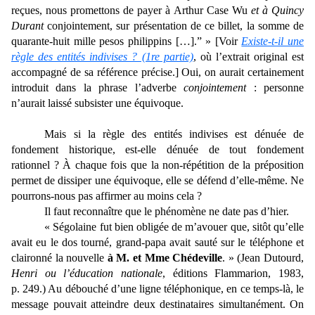
reçues, nous promettons de payer à Arthur Case Wu
et à Quincy
Durant
conjointement, sur présentation de ce billet, la somme de
quarante-huit mille pesos philippins […].” » [Voir
Existe-t-il une
règle des entités indivises ? (1re partie)
, où l’extrait original est
accompagné de sa référence précise.] Oui, on aurait certainement
introduit dans la phrase l’adverbe
conjointement
: personne
n’aurait laissé subsister une équivoque.
Mais si la règle des entités indivises est dénuée de
fondement historique, est-elle dénuée de tout fondement
rationnel ? À chaque fois que la non-répétition de la préposition
permet de dissiper une équivoque, elle se défend d’elle-même. Ne
pourrons-nous pas affirmer au moins cela ?
Il faut reconnaître que le phénomène ne date pas d’hier.
« Ségolaine fut bien obligée de m’avouer que, sitôt qu’elle
avait eu le dos tourné, grand-papa avait sauté sur le téléphone et
claironné la nouvelle
à M. et Mme Chédeville
. » (Jean Dutourd,
Henri ou l’éducation nationale
, éditions Flammarion, 1983,
p. 249.) Au débouché d’une ligne téléphonique, en ce temps-là, le
message pouvait atteindre deux destinataires simultanément. On