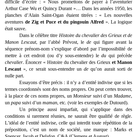
difficile d’écrire : « Nous promettons de payer à l’aventurier
Arthur Case Wu et Quincy Durant »… Dans les années 1950, les
planches d’Alain Saint-Ogan étaient titrées : « Les nouvelles
aventures
de Zig et Puce et du pingouin Alfred
». La logique
était sauve.
Dans le célèbre titre
Histoire du chevalier des Grieux et de
Manon Lescaut
, par l’abbé Prévost, le
de
qui figure avant la
séquence prénom-nom s’explique d’abord par l’impossibilité de
mettre à cet endroit (ou d’y sous-entendre) le
du
qui précède
chevalier
. Énoncer « Histoire du chevalier des Grieux
et Manon
Lescaut
», ce serait sous-entendre un
de
qu’on aurait sorti de
nulle part.
Essayons d’être précis : il n’y a d’entité indivise que si les
termes coordonnés sont des noms propres. On peut certes trouver,
à la place de ces noms propres, un
Monsieur
suivi d’un
Madame
,
un
papa
suivi d’un
maman
, etc. (voir les exemples de Dutourd).
Un principe aussi imparfait, qui s’applique dans des
conditions si rarement réunies, ne saurait être qualifié de règle.
L’idéal de l’entité indivise, celle qui interdit toute répétition de la
préposition, c’est un nom de société, une marque : Marks et
Spencer, Jacob et Delafon, C&A (Clemens et August)…