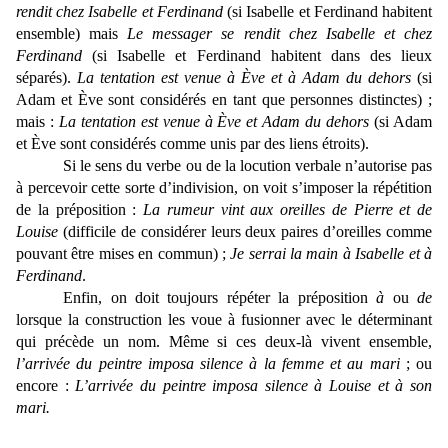
rendit chez Isabelle et Ferdinand
(si Isabelle et Ferdinand habitent
ensemble) mais
Le messager se rendit chez Isabelle et chez
Ferdinand
(si Isabelle et Ferdinand habitent dans des lieux
séparés).
La tentation est venue à Ève et à Adam du dehors
(si
Adam et Ève sont considérés en tant que personnes distinctes) ;
mais :
La tentation est venue à Ève et Adam du dehors
(si Adam
et Ève sont considérés comme unis par des liens étroits).
Si le sens du verbe ou de la locution verbale n’autorise pas
à percevoir cette sorte d’indivision, on voit s’imposer la répétition
de la préposition :
La rumeur vint aux oreilles de Pierre et de
Louise
(difficile de considérer leurs deux paires d’oreilles comme
pouvant être mises en commun) ;
Je serrai la main à Isabelle et à
Ferdinand
.
Enfin, on doit toujours répéter la préposition
à
ou
de
lorsque la construction les voue à fusionner avec le déterminant
qui précède un nom. Même si ces deux-là vivent ensemble,
l’arrivée du peintre imposa silence à la femme et au mari
; ou
encore :
L’arrivée du peintre imposa silence à Louise et à son
mari.