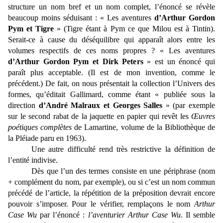
structure un nom bref et un nom complet, l’énoncé se révèle
beaucoup moins séduisant : « Les aventures
d’Arthur Gordon
Pym et Tigre
» (Tigre étant à Pym ce que Milou est à Tintin).
Serait-ce à cause du déséquilibre qui apparaît alors entre les
volumes respectifs de ces noms propres ? « Les aventures
d’Arthur Gordon Pym et Dirk Peters
» est un énoncé qui
paraît plus acceptable. (Il est de mon invention, comme le
précédent.) De fait, on nous présentait la collection l’Univers des
formes, qu’éditait Gallimard, comme étant « publiée sous la
direction
d’André Malraux
et Georges Salles
» (par exemple
sur le second rabat de la jaquette en papier qui revêt les
Œuvres
poétiques complètes
de Lamartine, volume de la Bibliothèque de
la Pléiade paru en 1963).
Une autre difficulté rend très restrictive la définition de
l’entité indivise.
Dès que l’un des termes consiste en une périphrase (nom
+ complément du nom, par exemple), ou si c’est un nom commun
précédé de l’article, la répétition de la préposition devrait encore
pouvoir s’imposer. Pour le vérifier, remplaçons le nom
Arthur
Case Wu
par l’énoncé :
l’aventurier Arthur Case Wu
. Il semble