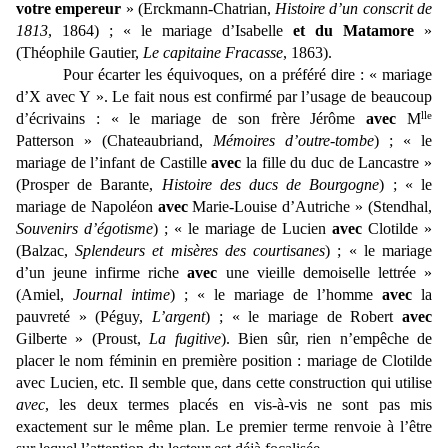
votre empereur
» (Erckmann-Chatrian,
Histoire d’un conscrit de
1813
, 1864) ; « le mariage d’Isabelle
et du Matamore
»
(Théophile Gautier,
Le capitaine Fracasse
, 1863).
Pour écarter les équivoques, on a préféré dire : « mariage
d’X avec Y ». Le fait nous est confirmé par l’usage de beaucoup
lle
d’écrivains : « le mariage de son frère Jérôme
avec
M
Patterson » (Chateaubriand,
Mémoires d’outre-tombe
) ; « le
mariage de l’infant de Castille
avec
la fille du duc de Lancastre »
(Prosper de Barante,
Histoire des ducs de Bourgogne
) ; « le
mariage de Napoléon
avec
Marie-Louise d’Autriche » (Stendhal,
Souvenirs d’égotisme
) ; « le mariage de Lucien
avec
Clotilde »
(Balzac,
Splendeurs et misères des courtisanes
) ; « le mariage
d’un jeune infirme riche
avec
une vieille demoiselle lettrée »
(Amiel,
Journal intime
) ; « le mariage de l’homme
avec
la
pauvreté » (Péguy,
L’argent
) ; « le mariage de Robert
avec
Gilberte » (Proust,
La fugitive
). Bien sûr, rien n’empêche de
placer le nom féminin en première position : mariage de Clotilde
avec Lucien, etc. Il semble que, dans cette construction qui utilise
avec
, les deux termes placés en vis-à-vis ne sont pas mis
exactement sur le même plan. Le premier terme renvoie à l’être