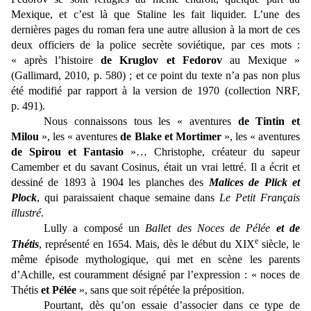
Mexique, et c’est là que Staline les fait liquider. L’une des
dernières pages du roman fera une autre allusion à la mort de ces
deux officiers de la police secrète soviétique, par ces mots :
« après l’histoire
de Kruglov et Fedorov
au Mexique »
(Gallimard, 2010, p. 580) ; et ce point du texte n’a pas non plus
été modifié par rapport à la version de 1970 (collection NRF,
p. 491).
Nous connaissons tous les « aventures
de Tintin et
Milou
», les « aventures
de Blake et Mortimer
», les « aventures
de Spirou et Fantasio
»… Christophe, créateur du sapeur
Camember et du savant Cosinus, était un vrai lettré. Il a écrit et
dessiné de 1893 à 1904 les planches des
Malices de Plick et
Plock
, qui paraissaient chaque semaine dans
Le Petit Français
illustré
.
Lully a composé un
Ballet des Noces de Pélée
et de
e
Thétis
, représenté en 1654. Mais, dès le début du XIX
siècle, le
même épisode mythologique, qui met en scène les parents
d’Achille, est couramment désigné par l’expression : « noces de
Thétis
et Pélée
», sans que soit répétée la préposition.
Pourtant, dès qu’on essaie d’associer dans ce type de