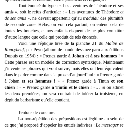
Tout énoncé du type : « Les aventures de Théodore
et ses
amis
», soit le refus d’articuler : « Les aventures de Théodore
et
de ses amis
», ne devrait appartenir qu’au
traduidu
des plumitifs
de seconde zone. Hélas, on voit cela partout, on entend cela de
toutes les bouches, et nos enfants risquent de ne plus connaître
d’autre langue que celle qui produit de tels énoncés.
Voici une réplique tirée de la planche 21 du
Maître de
Roucybeuf
, par Peyo (album de bande dessinée paru aux éditions
Dupuis en 1954) : « Prenez garde
à Johan et à ses hommes
! »
Cette phrase est un modèle de correction syntaxique. Maintenant
j’invente les phrases qui vont suivre, mais elles ont leur équivalent
dans le parler comme dans la prose d’aujourd’hui : « Prenez garde
à Johan
et ses hommes
! » « Prenez garde à Tintin
et son
chien
! » « Prenez garde
à Tintin et le chien
! »… Si on admet
les deux premières, on sera contraint de tolérer la troisième, en
dépit du barbarisme qu’elle contient.
Tentons de conclure.
La non-répétition des prépositions est légitime au sein de
ce que j’ai proposé d’appeler les entités indivises :
Le messager se